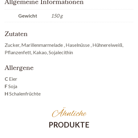
Allgemeine Informationen
Gewicht
150 g
Zutaten
Zucker, Marillenmarmelade , Haselnüsse , Hühnereiweiß,
Pflanzenfett, Kakao, Sojalecithin
Allergene
C
Eier
F
Soja
H
Schalenfrüchte
Ähnliche
PRODUKTE