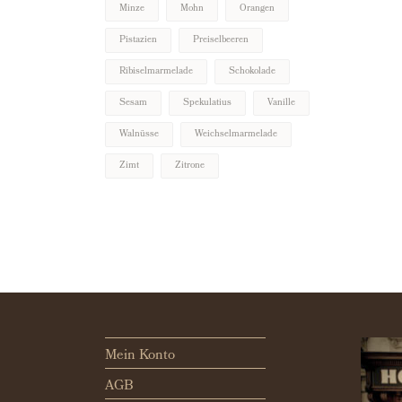
Minze
Mohn
Orangen
€
15.50
Pistazien
Preiselbeeren
Ribiselmarmelade
Schokolade
Sesam
Spekulatius
Vanille
Walnüsse
Weichselmarmelade
Zimt
Zitrone
Mein Konto
AGB