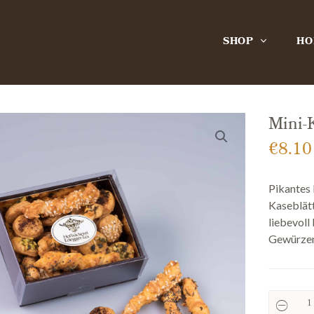
SHOP
HO
Mini-
€
8.10
Pikantes
Kaseblätt
liebevoll
Gewürzen
Mini-