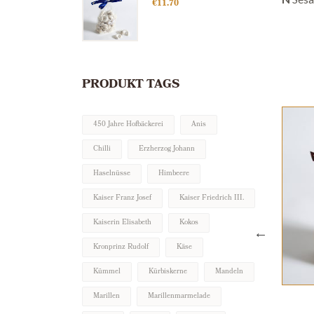
€
11.70
PRODUKT TAGS
450 Jahre Hofbäckerei
Anis
Chilli
Erzherzog Johann
Haselnüsse
Himbeere
Kaiser Franz Josef
Kaiser Friedrich III.
Kaiserin Elisabeth
Kokos
Kronprinz Rudolf
Käse
Kümmel
Kürbiskerne
Mandeln
Marillen
Marillenmarmelade
ine
Sissi-Busserl