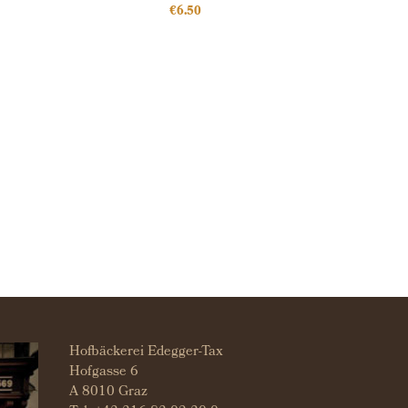
€
6.50
Hofbäckerei Edegger-Tax
Hofgasse 6
A 8010 Graz