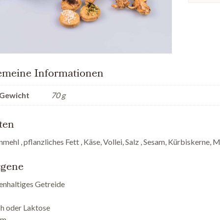
Käsegebäck
Anzahl
emeine Informationen
Gewicht
70 g
ten
mehl , pflanzliches Fett , Käse, Vollei, Salz , Sesam, Kürbiskerne, 
rgene
enhaltiges Getreide
h oder Laktose
am