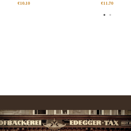
€
10.10
€
11.70