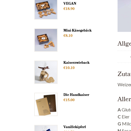
VEGAN
€
18.90
Mini-Käsegebäck
€
8.10
Allg
Kaiserzwieback
€
10.10
Zuta
Weizen
Die Handkaiser
Alle
€
15.00
A
Glut
C
Eier
G
Milc
Vanillekipferl
N
Ses