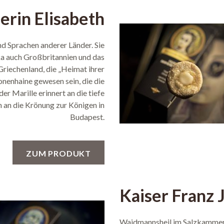
erin Elisabeth
nd Sprachen anderer Länder. Sie
ka auch Großbritannien und das
Griechenland, die „Heimat ihrer
onenhaine gewesen sein, die die
r Marille erinnert an die tiefe
 an die Krönung zur Königen in
Budapest.
ZUM PRODUKT
Kaiser Franz 
Waidmannsheil im Salzkammerg