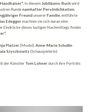
 Handkaiser“
. In diesem
Jubiläums-Buch
wird
lustren Runde
namhafter Persönlichkeiten
.
ngjähriger Freund
unserer
Familie
, entführte
ias Edegger
machten sie sich daran eine
e Eindrücke dieses lustigen Nachmittags finden
er“.
nja Platzer
(Model),
Anne-Marie Schullin
aia Szyszkowitz
(Schauspielerin)
eß der Künstler
Tom Lohner
durch ihre Porträts