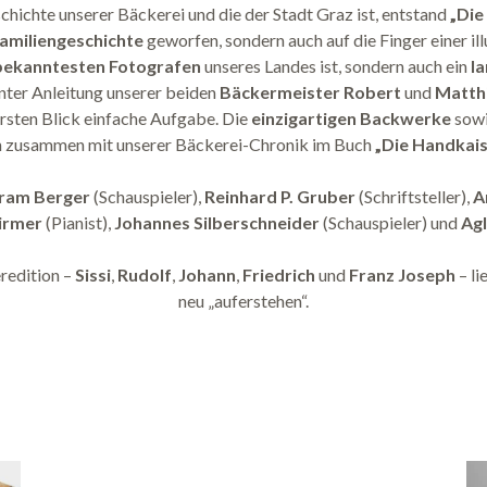
schichte unserer Bäckerei und die der Stadt Graz ist, entstand
„Die
amiliengeschichte
geworfen, sondern auch auf die Finger einer il
bekanntesten Fotografen
unseres Landes ist, sondern auch ein
la
nter Anleitung unserer beiden
Bäckermeister Robert
und
Matth
ersten Blick einfache Aufgabe. Die
einzigartigen Backwerke
sowi
h zusammen mit unserer Bäckerei-Chronik im Buch
„Die Handkais
ram Berger
(Schauspieler),
Reinhard P. Gruber
(Schriftsteller),
A
irmer
(Pianist),
Johannes Silberschneider
(Schauspieler) und
Agl
redition –
Sissi
,
Rudolf
,
Johann
,
Friedrich
und
Franz Joseph
– li
neu „auferstehen“.