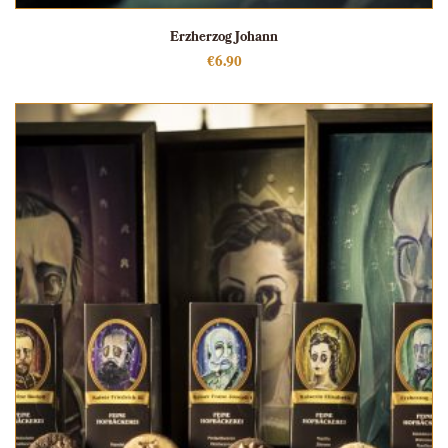
Erzherzog Johann
€
6.90