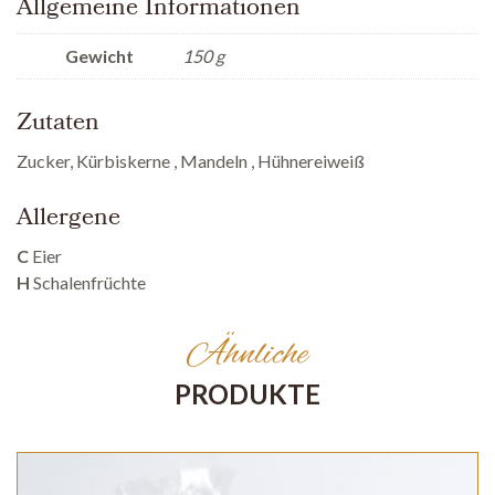
Allgemeine Informationen
Gewicht
150 g
Zutaten
Zucker, Kürbiskerne , Mandeln , Hühnereiweiß
Allergene
C
Eier
H
Schalenfrüchte
Ähnliche
PRODUKTE