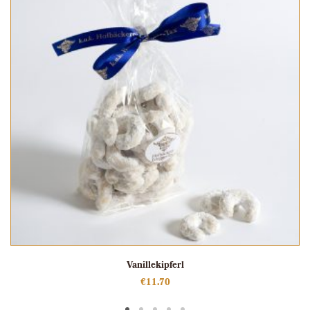
Vanillekipferl
€
11.70