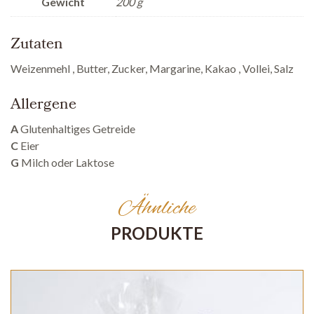
Gewicht
200 g
Zutaten
Weizenmehl , Butter, Zucker, Margarine, Kakao , Vollei, Salz
Allergene
A
Glutenhaltiges Getreide
C
Eier
G
Milch oder Laktose
Ähnliche
PRODUKTE