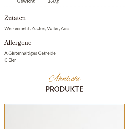
Gewicht
100 g
Zutaten
Weizenmehl , Zucker, Vollei , Anis
Allergene
A
Glutenhaltiges Getreide
C
Eier
Ähnliche
PRODUKTE